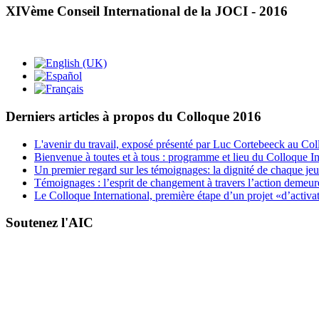
XIVème Conseil International de la JOCI - 2016
Derniers articles à propos du Colloque 2016
L'avenir du travail, exposé présenté par Luc Cortebeeck au C
Bienvenue à toutes et à tous : programme et lieu du Colloque In
Un premier regard sur les témoignages: la dignité de chaque jeu
Témoignages : l’esprit de changement à travers l’action demeure 
Le Colloque International, première étape d’un projet «d’activa
Soutenez l'AIC