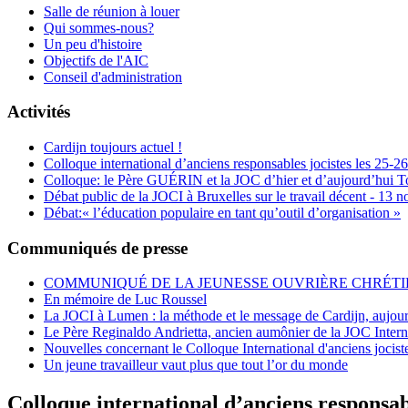
Salle de réunion à louer
Qui sommes-nous?
Un peu d'histoire
Objectifs de l'AIC
Conseil d'administration
Activités
Cardijn toujours actuel !
Colloque international d’anciens responsables jocistes les 25-
Colloque: le Père GUÉRIN et la JOC d’hier et d’aujourd’hui T
Débat public de la JOCI à Bruxelles sur le travail décent - 13
Débat:« l’éducation populaire en tant qu’outil d’organisation »
Communiqués de presse
COMMUNIQUÉ DE LA JEUNESSE OUVRIÈRE CHRÉTIE
En mémoire de Luc Roussel
La JOCI à Lumen : la méthode et le message de Cardijn, aujour
Le Père Reginaldo Andrietta, ancien aumônier de la JOC Inter
Nouvelles concernant le Colloque International d'anciens jocist
Un jeune travailleur vaut plus que tout l’or du monde
Colloque international d’anciens responsab