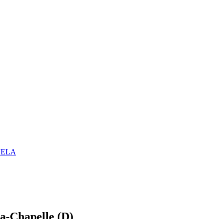
UELA
la-Chapelle (D)