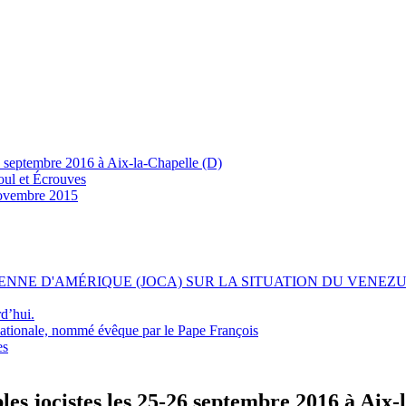
26 septembre 2016 à Aix-la-Chapelle (D)
oul et Écrouves
 novembre 2015
NNE D'AMÉRIQUE (JOCA) SUR LA SITUATION DU VENEZ
d’hui.
nationale, nommé évêque par le Pape François
es
les jocistes les 25-26 septembre 2016 à Aix-