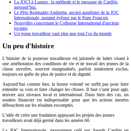
La JOCI à Lumen : la méthode et le message de Cardijn,
aujourd’hui.
Le Père Reginaldo Andrietta, ancien aumônier de la JOC
Internationale, nommé évêque par le Pape François
Nouvelles concernant le Colloque International d'anciens
jocistes
Un jeune travailleur vaut plus que tout l’or du monde
Un peu d'histoire
L’histoire de la jeunesse travailleuse est jalonnée de luttes visant à
une amélioration des conditions de vie et de travail des jeunes de la
classe ouvrière, souvent marginalisés, parfois totalement exclus,
toujours en quête de plus de justice et de dignité.
Aujourd’hui comme hier, la bonne volonté ne suffit pas pour faire
entendre sa voix et faire changer les choses. Il faut s’unir pour agir,
œuvrer aux niveaux local et international. Dans bien des cas, un
soutien financier est indispensable pour que les actions menées
débouchent sur les résultats escomptés.
L’idée de créer une fondation appuyant les projets des jeunes
travailleurs avait déjà germé dans les années 60.
La JOC Internationale, mouvement créé par Joseph Cardijn en