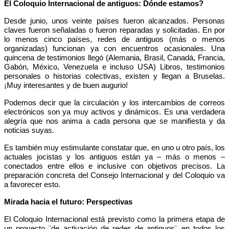
El Coloquio Internacional de antiguos: Dónde estamos?
Desde junio, unos veinte países fueron alcanzados. Personas
claves fueron señaladas o fueron reparadas y solicitadas. En por
lo menos cinco países, redes de antiguos (más o menos
organizadas) funcionan ya con encuentros ocasionales. Una
quincena de testimonios llegó (Alemania, Brasil, Canadá, Francia,
Gabón, México, Venezuela e incluso USA) Libros, testimonios
personales o historias colectivas, existen y llegan a Bruselas.
¡Muy interesantes y de buen augurio!
Podemos decir que la circulación y los intercambios de correos
electrónicos son ya muy activos y dinámicos. Es una verdadera
alegría que nos anima a cada persona que se manifiesta y da
noticias suyas.
Es también muy estimulante constatar que, en uno u otro país, los
actuales jocistas y los antiguos están ya – más o menos –
conectados entre ellos e inclusive con objetivos precisos. La
preparación concreta del Consejo Internacional y del Coloquio va
a favorecer esto.
Mirada hacia el futuro: Perspectivas
El Coloquio Internacional está previsto como la primera etapa de
un proyecto ¨de activación de redes de antiguos¨ en todos los